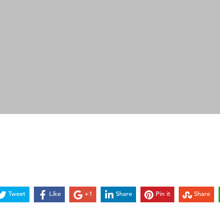
Tweet
Like
+1
Share
Pin it
Share