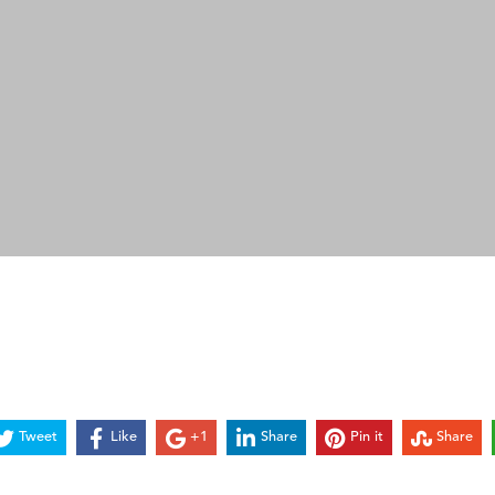
Tweet
Like
+1
Share
Pin it
Share