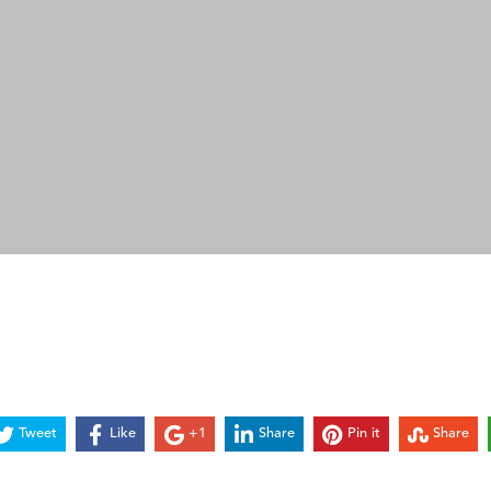
Tweet
Like
+1
Share
Pin it
Share