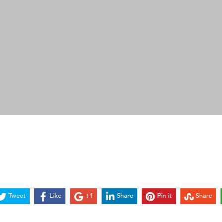
Tweet
Like
+1
Share
Pin it
Share