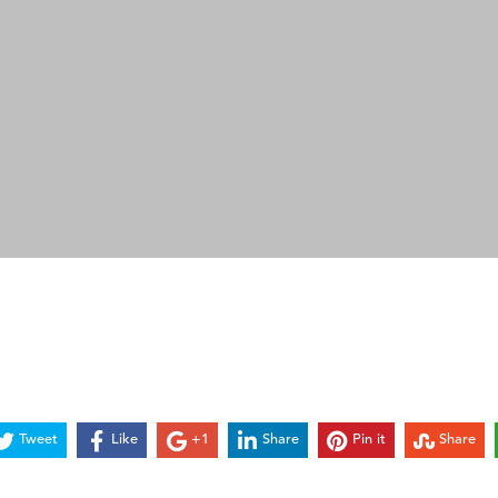
Tweet
Like
+1
Share
Pin it
Share