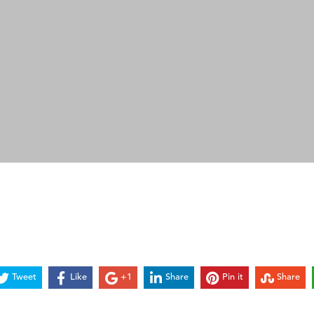
Tweet
Like
+1
Share
Pin it
Share