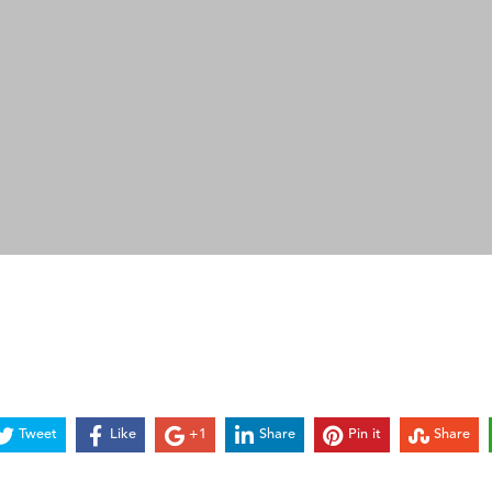
Tweet
Like
+1
Share
Pin it
Share