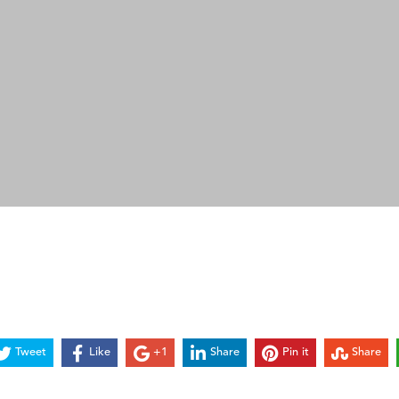
Tweet
Like
+1
Share
Pin it
Share