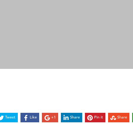
Tweet
Like
+1
Share
Pin it
Share