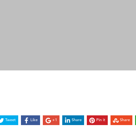
Tweet
Like
+1
Share
Pin it
Share