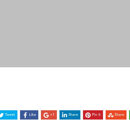
Tweet
Like
+1
Share
Pin it
Share