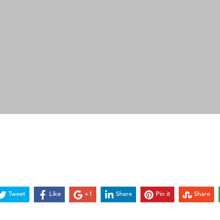
Tweet
Like
+1
Share
Pin it
Share