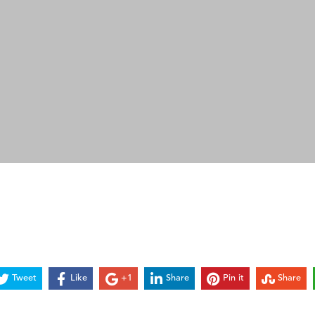
Tweet
Like
+1
Share
Pin it
Share