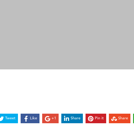
Tweet
Like
+1
Share
Pin it
Share