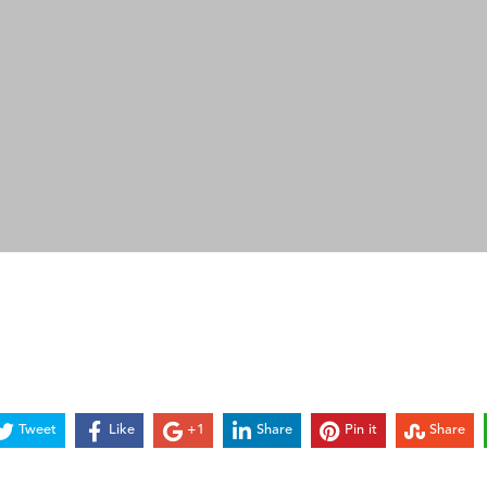
Tweet
Like
+1
Share
Pin it
Share