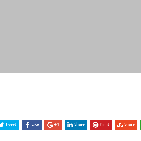
Tweet
Like
+1
Share
Pin it
Share