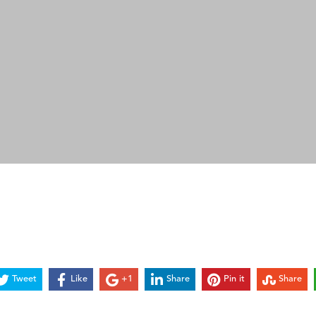
Tweet
Like
+1
Share
Pin it
Share