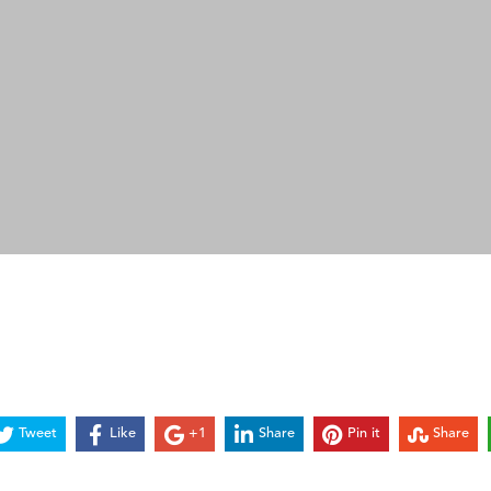
Tweet
Like
+1
Share
Pin it
Share