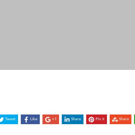
Tweet
Like
+1
Share
Pin it
Share