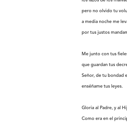
los lazos de los malv
pero no olvido tu vol
a media noche me leva
por tus justos manda
Me junto con tus fiele
que guardan tus decr
Señor, de tu bondad est
enséñame tus leyes.
Gloria al Padre, y al Hi
Como era en el princip