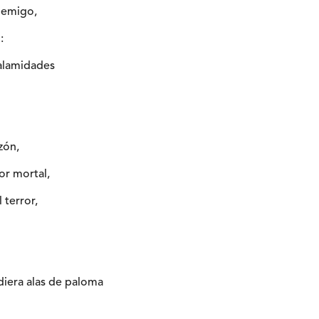
nemigo,
:
alamidades
zón,
r mortal,
 terror,
diera alas de paloma