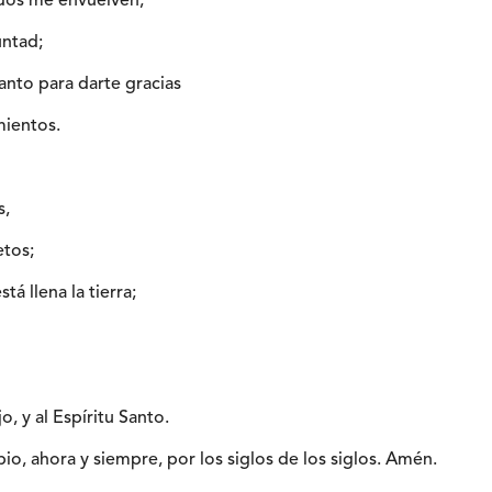
ados me envuelven,
untad;
nto para darte gracias
mientos.
s,
etos;
á llena la tierra;
jo, y al Espíritu Santo.
io, ahora y siempre, por los siglos de los siglos. Amén.