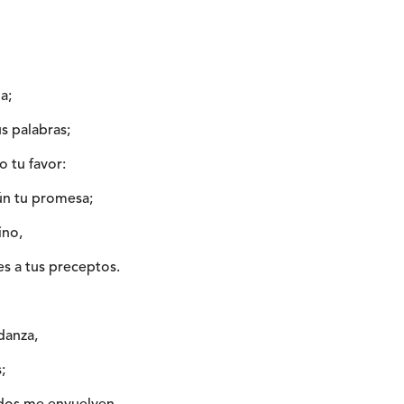
a;
s palabras;
 tu favor:
ún tu promesa;
ino,
es a tus preceptos.
rdanza,
;