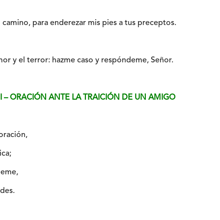
camino, para enderezar mis pies a tus preceptos.
mor y el terror: hazme caso y respóndeme, Señor.
24 I – ORACIÓN ANTE LA TRAICIÓN DE UN AMIGO
oración,
ica;
deme,
des.