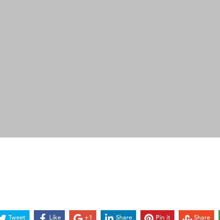
Tweet
Like
+1
Share
Pin it
Share