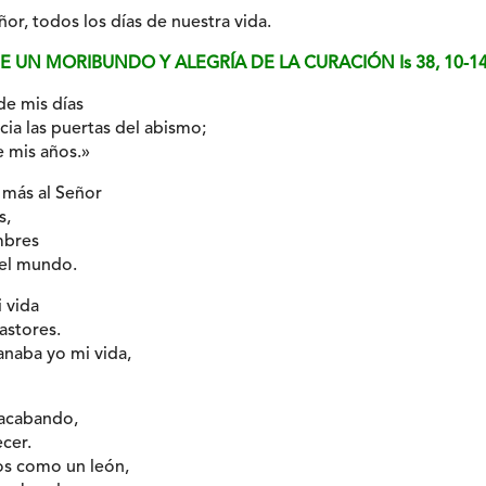
or, todos los días de nuestra vida.
DE UN MORIBUNDO Y ALEGRÍA DE LA CURACIÓN Is 38, 10-14
de mis días
ia las puertas del abismo;
e mis años.»
 más al Señor
s,
mbres
del mundo.
 vida
astores.
naba yo mi vida,
 acabando,
cer.
os como un león,