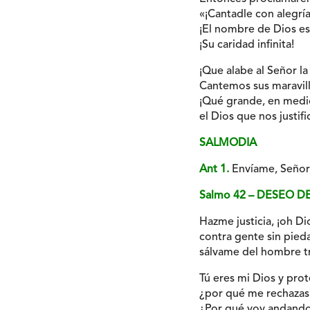
«¡Cantadle con alegría
¡El nombre de Dios es
¡Su caridad infinita!
¡Que alabe al Señor la 
Cantemos sus maravill
¡Qué grande, en medi
el Dios que nos justif
SALMODIA
Ant 1.
Envíame, Señor, 
Salmo 42 – DESEO D
Hazme justicia, ¡oh Di
contra gente sin pied
sálvame del hombre t
Tú eres mi Dios y prot
¿por qué me rechazas
¿Por qué voy andando