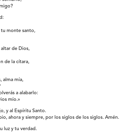
emigo?
d:
 tu monte santo,
altar de Dios,
n de la cítara,
, alma mía,
?
lverás a alabarlo:
Dios mío.»
jo, y al Espíritu Santo.
io, ahora y siempre, por los siglos de los siglos. Amén.
u luz y tu verdad.