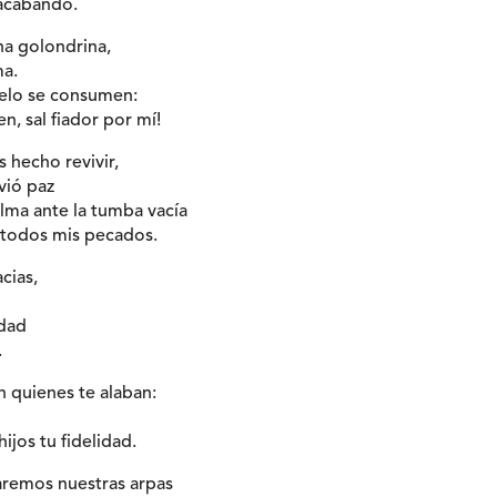
 acabando.
a golondrina,
a.
ielo se consumen:
, sal fiador por mí!
 hecho revivir,
vió paz
lma ante la tumba vacía
a todos mis pecados.
cias,
idad
.
on quienes te alaban:
ijos tu fidelidad.
aremos nuestras arpas