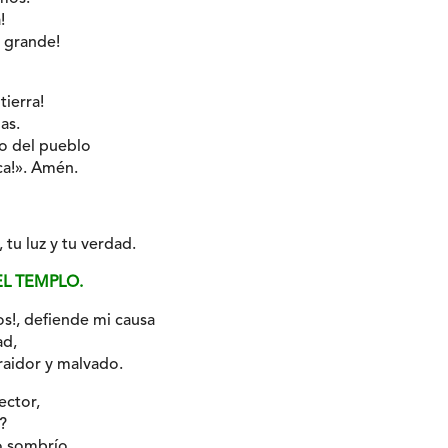
!
 grande!
tierra!
as.
o del pueblo
ica!». Amén.
tu luz y tu verdad.
EL TEMPLO.
os!, defiende mi causa
ad,
raidor y malvado.
ector,
?
 sombrío,