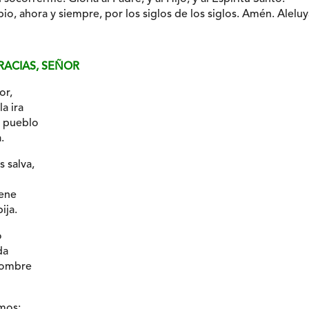
io, ahora y siempre, por los siglos de los siglos. Amén. Aleluy
RACIAS, SEÑOR
or,
a ira
l pueblo
.
s salva,
iene
ija.
o
da
 hombre
mos: