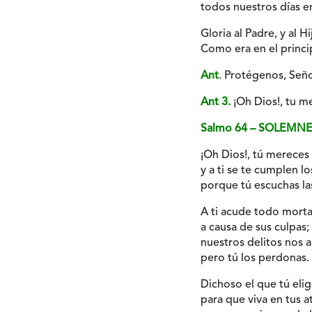
todos nuestros días en
Gloria al Padre, y al Hi
Como era en el princip
Ant
. Protégenos, Seño
Ant 3.
¡Oh Dios!, tu m
Salmo 64 – SOLEMN
¡Oh Dios!, tú mereces
y a ti se te cumplen lo
porque tú escuchas las
A ti acude todo morta
a causa de sus culpas;
nuestros delitos nos 
pero tú los perdonas.
Dichoso el que tú elig
para que viva en tus at