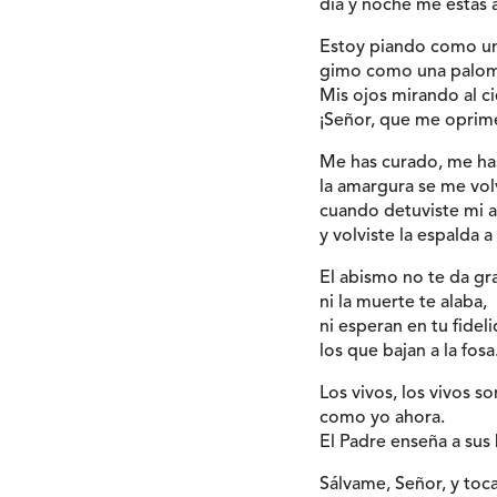
día y noche me estas
Estoy piando como un
gimo como una palom
Mis ojos mirando al c
¡Señor, que me oprimen
Me has curado, me has
la amargura se me vol
cuando detuviste mi a
y volviste la espalda 
El abismo no te da gra
ni la muerte te alaba,
ni esperan en tu fidel
los que bajan a la fosa
Los vivos, los vivos s
como yo ahora.
El Padre enseña a sus h
Sálvame, Señor, y toc