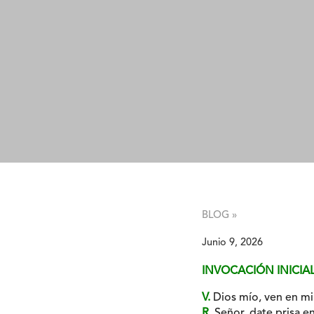
BLOG »
Junio 9, 2026
INVOCACIÓN INICIA
V.
Dios mío, ven en mi 
R
. Señor, date prisa en