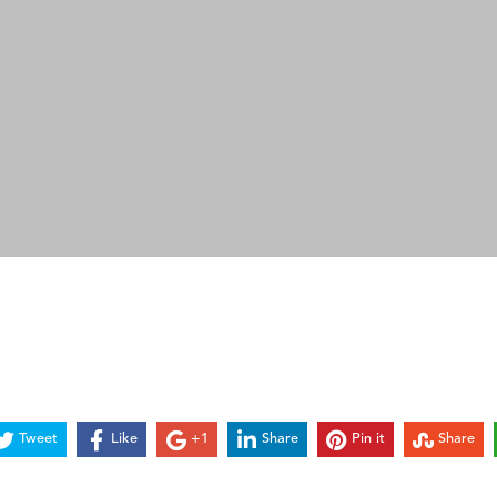
Tweet
Like
+1
Share
Pin it
Share