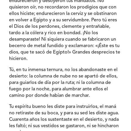
endurecieron y desoyeron tus mandatos. No
quisieron oír, no recordaron los prodigios que con
ellos hiciste; endurecieron la cerviz y se obstinaron
en volver a Egipto y a su servidumbre. Pero tú eres
el Dios de los perdones, clemente y entrañable,
tardo a la cólera y rico en bondad. ¡No los
desamparaste! Ni siquiera cuando se fabricaron un
becerro de metal fundido y exclamaron: «¡Éste es tu
dios, que te sacó de Egipto!» Grandes desprecios te
hicieron.
Tú, en tu inmensa ternura, no los abandonaste en el
desierto: la columna de nube no se apartó de ellos,
para guiarlos de día por la ruta; ni la columna de
fuego por la noche, para alumbrar ante ellos el
camino por donde habían de marchar.
Tu espíritu bueno les diste para instruirlos, el maná
no retiraste de su boca, y para su sed les diste agua.
Cuarenta años los sustentaste en el desierto, y nada
les faltó; ni sus vestidos se gastaron, ni se hincharon