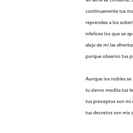
Mi alma se consume,
continuamente tus m
reprendes a los sober
infelices los que se a
aleja de mí las afrenta
porque observo tus p
Aunque los nobles se 
tu siervo medita tus l
tus preceptos son mi d
tus decretos son mis 