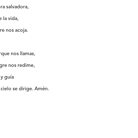
ra salvadora,
e la vida,
re nos acoja.
orque nos llamas,
ngre nos redime,
 y guía
cielo se dirige. Amén.