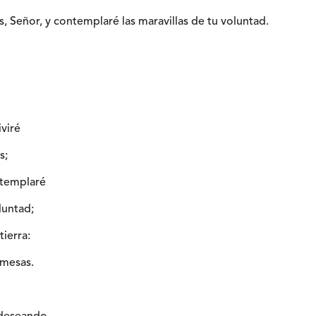
, Señor, y contemplaré las maravillas de tu voluntad.
iviré
s;
ntemplaré
luntad;
tierra:
omesas.