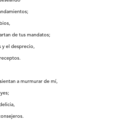
 deseando
andamientos;
bios,
partan de tus mandatos;
s y el desprecio,
receptos.
sientan a murmurar de mí,
eyes;
elicia,
consejeros.