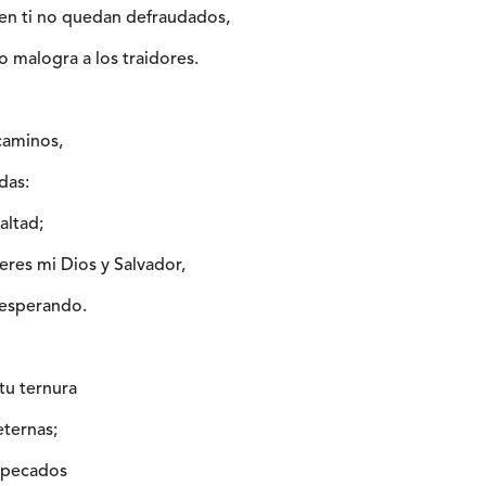
en ti no quedan defraudados,
o malogra a los traidores.
caminos,
das:
altad;
res mi Dios y Salvador,
 esperando.
tu ternura
eternas;
s pecados