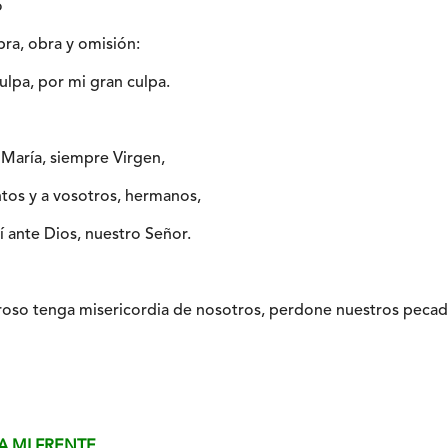
o
ra, obra y omisión:
ulpa, por mi gran culpa.
 María, siempre Virgen,
antos y a vosotros, hermanos,
í ante Dios, nuestro Señor.
so tenga misericordia de nosotros, perdone nuestros pecados
YA MI FRENTE