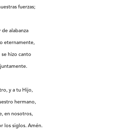
uestras fuerzas;
 de alabanza
elo eternamente,
o se hizo canto
o juntamente.
ro, y a tu Hijo,
nuestro hermano,
ue, en nosotros,
r los siglos. Amén.