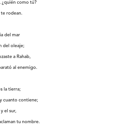
s, ¿quién como tú?
d te rodean.
ia del mar
 del oleaje;
ozaste a Rahab,
barató al enemigo.
s la tierra;
 y cuanto contiene;
y el sur,
 aclaman tu nombre.