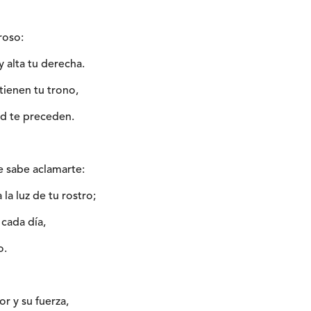
roso:
y alta tu derecha.
tienen tu trono,
ad te preceden.
e sabe aclamarte:
 la luz de tu rostro;
cada día,
o.
r y su fuerza,