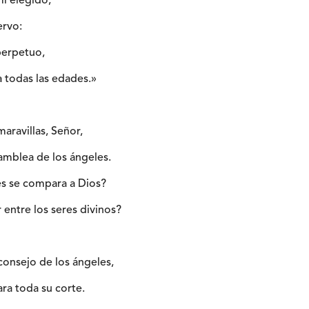
mi elegido,
ervo:
perpetuo,
a todas las edades.»
maravillas, Señor,
asamblea de los ángeles.
es se compara a Dios?
entre los seres divinos?
consejo de los ángeles,
ara toda su corte.