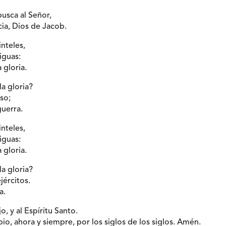
busca al Señor,
cia, Dios de Jacob.
inteles,
iguas:
 gloria.
a gloria?
so;
guerra.
inteles,
iguas:
 gloria.
a gloria?
jércitos.
a.
jo, y al Espíritu Santo.
io, ahora y siempre, por los siglos de los siglos. Amén.