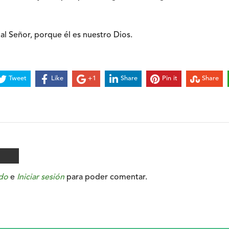
l Señor, porque él es nuestro Dios.
Tweet
Like
+1
Share
Pin it
Share
do
e
Iniciar sesión
para poder comentar.