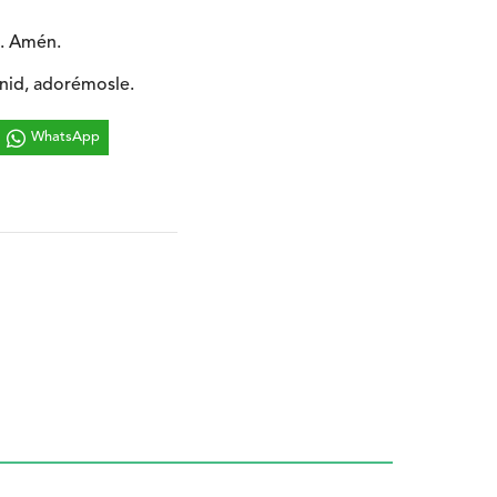
s. Amén.
enid, adorémosle.
WhatsApp