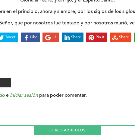
Gloria al Padre, y al Hijo, y al Espíritu Santo.
a en el principio, ahora y siempre, por los siglos de los siglo
l Señor, que por nosotros fue tentado y por nosotros murió, v
Tweet
Like
+1
Share
Pin it
Share
do
e
Iniciar sesión
para poder comentar.
OTROS ARTICULOS