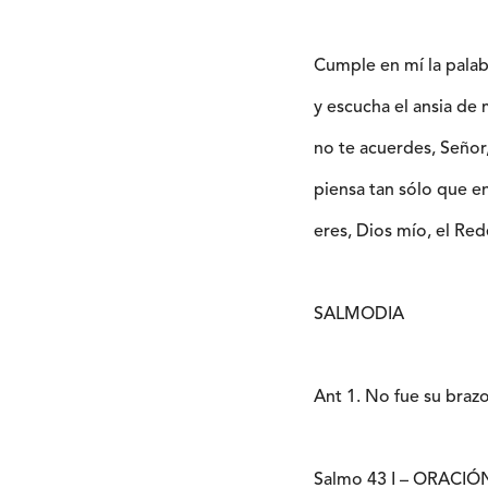
Cumple en mí la pala
y escucha el ansia de 
no te acuerdes, Señor
piensa tan sólo que en
eres, Dios mío, el R
SALMODIA
Ant 1. No fue su brazo 
Salmo 43 I – ORAC