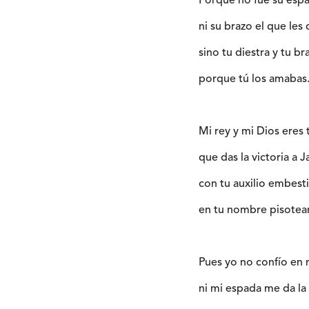
Porque no fue su espad
ni su brazo el que les d
sino tu diestra y tu bra
porque tú los amabas
Mi rey y mi Dios eres 
que das la victoria a 
con tu auxilio embest
en tu nombre pisotea
Pues yo no confío en 
ni mi espada me da la 