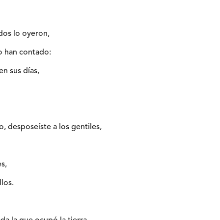
dos lo oyeron,
o han contado:
en sus días,
, desposeíste a los gentiles,
es,
llos.