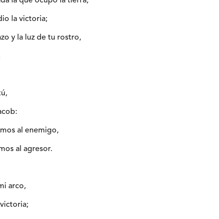
a la que ocupó la tierra,
io la victoria;
zo y la luz de tu rostro,
.
tú,
Jacob:
imos al enemigo,
mos al agresor.
mi arco,
victoria;