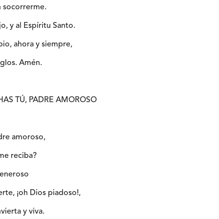
en socorrerme.
jo, y al Espíritu Santo.
pio, ahora y siempre,
siglos. Amén.
CHAS TÚ, PADRE AMOROSO
adre amoroso,
me reciba?
 generoso
rte, ¡oh Dios piadoso!,
vierta y viva.