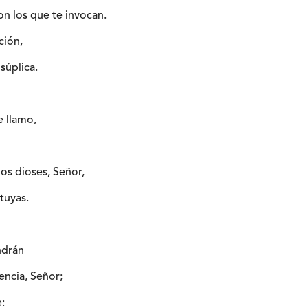
on los que te invocan.
ción,
súplica.
e llamo,
los dioses, Señor,
tuyas.
ndrán
encia, Señor;
: