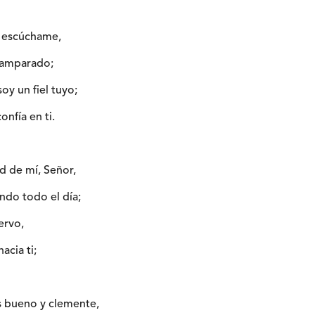
; escúchame,
samparado;
oy un fiel tuyo;
onfía en ti.
d de mí, Señor,
ando todo el día;
ervo,
acia ti;
s bueno y clemente,