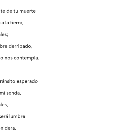
nte de tu muerte
a la tierra,
les;
bre derribado,
to nos contempla.
tránsito esperado
 mi senda,
les,
 será lumbre
enidera.