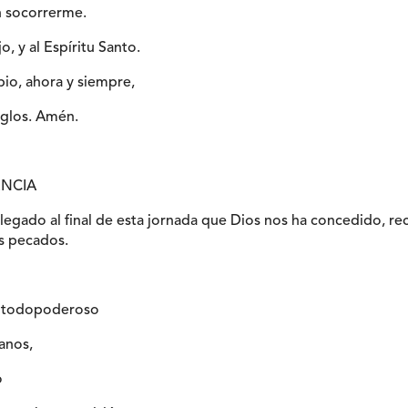
en socorrerme.
jo, y al Espíritu Santo.
pio, ahora y siempre,
siglos. Amén.
NCIA
egado al final de esta jornada que Dios nos ha concedido, 
s pecados.
s todopoderoso
anos,
o