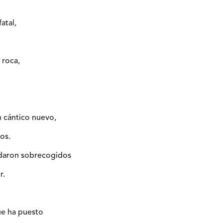
atal,
 roca,
 cántico nuevo,
os.
edaron sobrecogidos
r.
e ha puesto