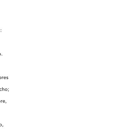
:
o.
bres
cho;
re,
o,