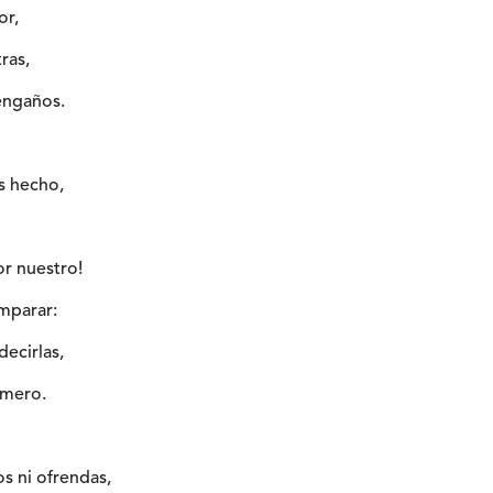
or,
ras,
engaños.
s hecho,
or nuestro!
mparar:
decirlas,
úmero.
os ni ofrendas,