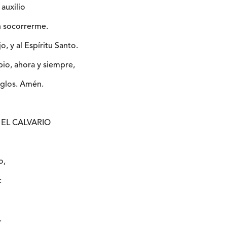
 auxilio
en socorrerme.
jo, y al Espíritu Santo.
pio, ahora y siempre,
siglos. Amén.
 EL CALVARIO
o,
:
.