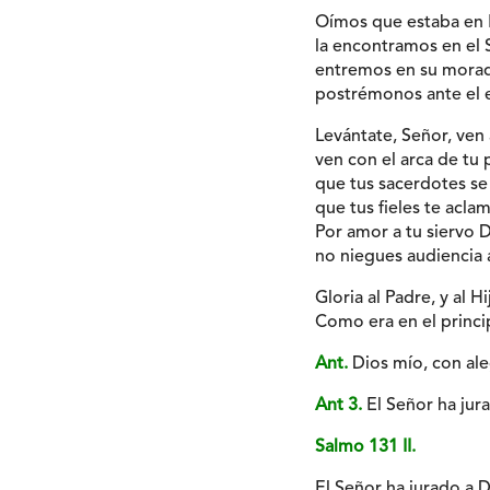
Oímos que estaba en E
la encontramos en el 
entremos en su morad
postrémonos ante el e
Levántate, Señor, ven
ven con el arca de tu 
que tus sacerdotes se 
que tus fieles te acla
Por amor a tu siervo D
no niegues audiencia 
Gloria al Padre, y al Hi
Como era en el princip
Ant.
Dios mío, con ale
Ant 3.
El Señor ha jur
Salmo 131 II.
El Señor ha jurado a 