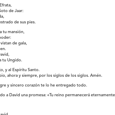
frata,
Soto de Jaar:
a,
strado de sus pies.
 a tu mansión,
poder:
vistan de gala,
men.
avid,
a tu Ungido.
jo, y al Espíritu Santo.
io, ahora y siempre, por los siglos de los siglos. Amén.
gre y sincero corazón te lo he entregado todo.
ado a David una promesa: «Tu reino permanecerá eternamente
David