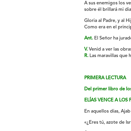
A sus enemigos los ve
sobre él brillará mi d
Gloria al Padre, y al Hi
Como era en el princip
Ant.
El Señor ha jura
V.
Venid a ver las obra
R.
Las maravillas que h
PRIMERA LECTURA
Del primer libro de l
ELÍAS VENCE A LOS 
En aquellos días, Ajab 
«¿Eres tú, azote de Is