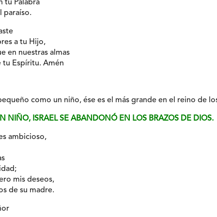
 tu Palabra
 paraíso.
aste
es a tu Hijo,
e en nuestras almas
e tu Espíritu. Amén
equeño como un niño, ése es el más grande en el reino de los
UN NIÑO, ISRAEL SE ABANDONÓ EN LOS BRAZOS DE DIOS.
es ambicioso,
as
idad;
ero mis deseos,
os de su madre.
ñor