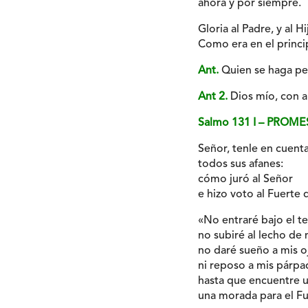
ahora y por siempre.
Gloria al Padre, y al Hi
Como era en el princip
Ant.
Quien se haga peq
Ant 2.
Dios mío, con a
Salmo 131 I – PROME
Señor, tenle en cuent
todos sus afanes:
cómo juró al Señor
e hizo voto al Fuerte 
«No entraré bajo el t
no subiré al lecho de
no daré sueño a mis o
ni reposo a mis párpa
hasta que encuentre u
una morada para el Fu