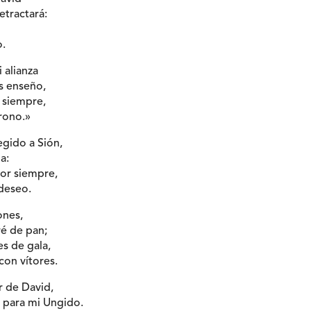
tractará:
o.
 alianza
s enseño,
r siempre,
trono.»
egido a Sión,
a:
or siempre,
 deseo.
ones,
ré de pan;
es de gala,
con vítores.
r de David,
 para mi Ungido.