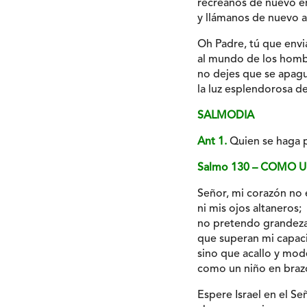
recréanos de nuevo en
y llámanos de nuevo al
Oh Padre, tú que envi
al mundo de los hombr
no dejes que se apagu
la luz esplendorosa d
SALMODIA
Ant 1.
Quien se haga p
Salmo 130 – COMO 
Señor, mi corazón no 
ni mis ojos altaneros;
no pretendo grandez
que superan mi capac
sino que acallo y mod
como un niño en braz
Espere Israel en el Se