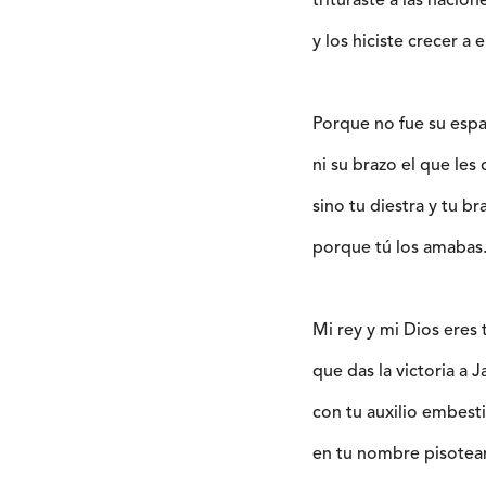
trituraste a las nacion
y los hiciste crecer a e
Porque no fue su espad
ni su brazo el que les d
sino tu diestra y tu bra
porque tú los amabas
Mi rey y mi Dios eres 
que das la victoria a 
con tu auxilio embest
en tu nombre pisotea