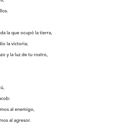
es,
llos.
a la que ocupó la tierra,
io la victoria;
zo y la luz de tu rostro,
.
tú,
Jacob:
imos al enemigo,
mos al agresor.