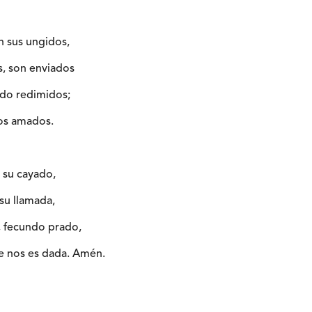
n sus ungidos,
s, son enviados
ndo redimidos;
vos amados.
 su cayado,
 su llamada,
, fecundo prado,
e nos es dada. Amén.