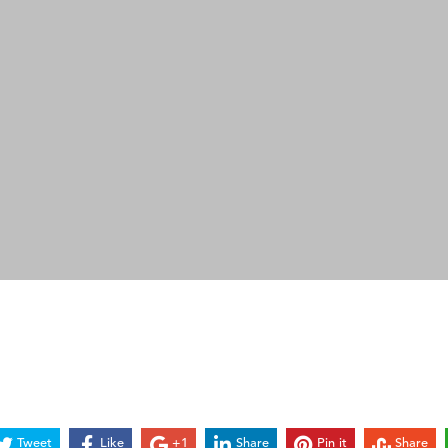
Tweet
Like
+1
Share
Pin it
Share