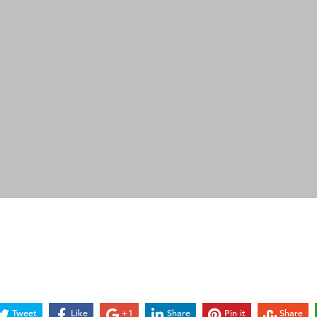
Tweet
Like
+1
Share
Pin it
Share