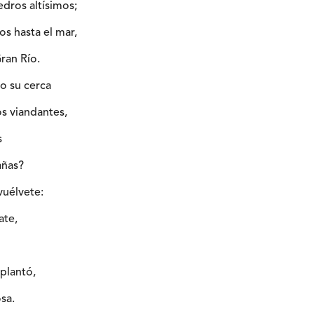
edros altísimos;
os hasta el mar,
Gran Río.
o su cerca
os viandantes,
s
añas?
vuélvete:
ate,
 plantó,
osa.