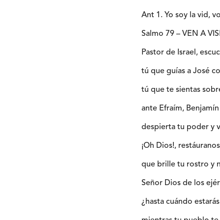
Ant 1. Yo soy la vid, v
Salmo 79 – VEN A VI
Pastor de Israel, escu
tú que guías a José c
tú que te sientas sob
ante Efraím, Benjamín
despierta tu poder y v
¡Oh Dios!, restáuranos
que brille tu rostro y 
Señor Dios de los ejér
¿hasta cuándo estarás