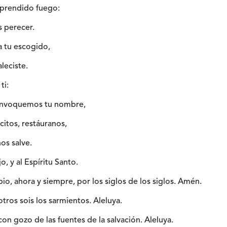
n prendido fuego:
 perecer.
 tu escogido,
leciste.
ti:
 invoquemos tu nombre,
citos, restáuranos,
nos salve.
jo, y al Espíritu Santo.
io, ahora y siempre, por los siglos de los siglos. Amén.
otros sois los sarmientos. Aleluya.
con gozo de las fuentes de la salvación. Aleluya.