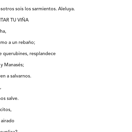
osotros sois los sarmientos. Aleluya.
SITAR TU VIÑA
cha,
omo a un rebaño;
re querubines, resplandece
 y Manasés;
en a salvarnos.
,
nos salve.
citos,
 airado