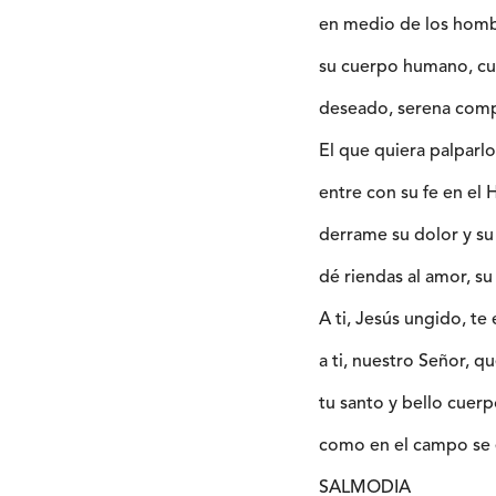
en medio de los hombr
su cuerpo humano, cu
deseado, serena comp
El que quiera palparlo
entre con su fe en el
derrame su dolor y su
dé riendas al amor, su
A ti, Jesús ungido, te
a ti, nuestro Señor, q
tu santo y bello cuer
como en el campo se e
SALMODIA