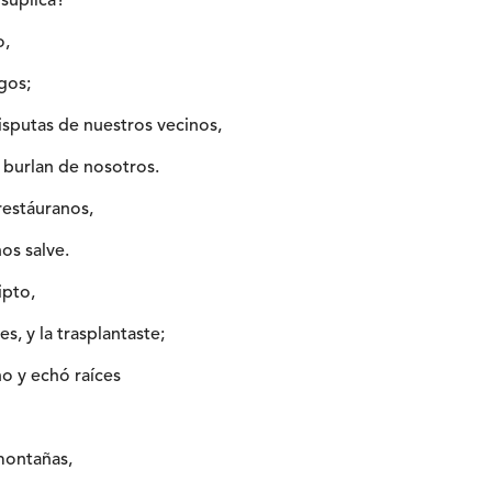
 suplica?
o,
gos;
isputas de nuestros vecinos,
 burlan de nosotros.
 restáuranos,
nos salve.
ipto,
es, y la trasplantaste;
no y echó raíces
montañas,