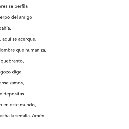
es se perfila
erpo del amigo
añía.
, aquí se acerque,
 Hombre que humaniza,
 quebranto,
 gozo diga.
 ensalzamos,
ue depositas
po en este mundo,
cha la semilla. Amén.