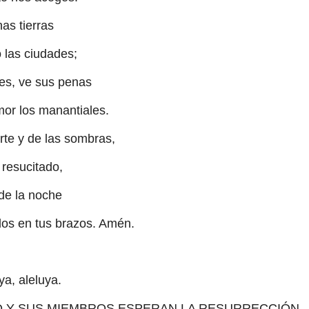
as tierras
 las ciudades;
es, ve sus penas
or los manantiales.
te y de las sombras,
 resucitado,
 de la noche
dos en tus brazos. Amén.
ya, aleluya.
TO Y SUS MIEMBROS ESPERAN LA RESURRECCIÓN.