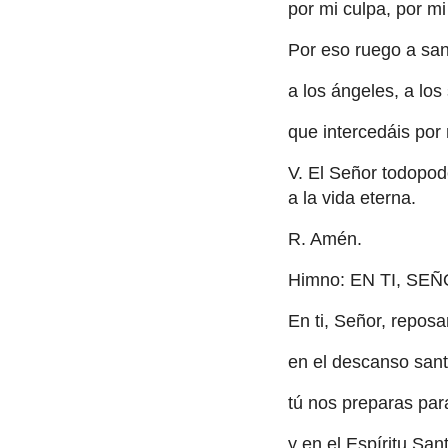
por mi culpa, por mi
Por eso ruego a san
a los ángeles, a lo
que intercedáis por
V. El Señor todopod
a la vida eterna.
R. Amén.
Himno: EN TI, S
En ti, Señor, repos
en el descanso sant
tú nos preparas par
y en el Espíritu Sa