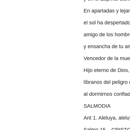
En apartadas y lejan
el sol ha despertado
amigo de los hombr
y ensancha de tu am
Vencedor de la muer
Hijo eterno de Dios,
líbranos del peligro
al dormirnos confia
SALMODIA
Ant 1. Aleluya, alelu
Salmo 15 – CRIS