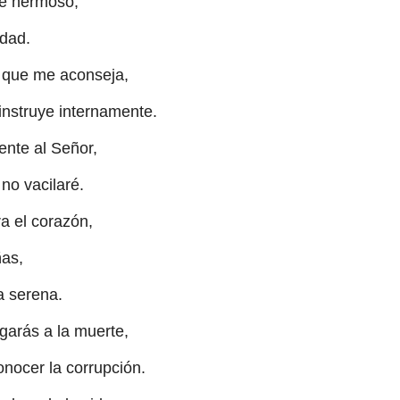
te hermoso,
dad.
, que me aconseja,
nstruye internamente.
nte al Señor,
no vacilaré.
a el corazón,
ñas,
a serena.
garás a la muerte,
conocer la corrupción.