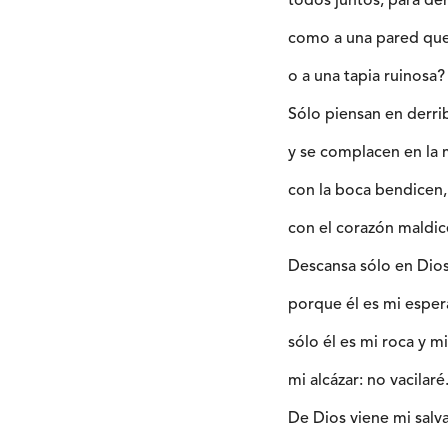
todos juntos, para der
como a una pared qu
o a una tapia ruinosa?
Sólo piensan en derri
y se complacen en la 
con la boca bendicen,
con el corazón maldic
Descansa sólo en Dios
porque él es mi esper
sólo él es mi roca y mi
mi alcázar: no vacilaré
De Dios viene mi salva