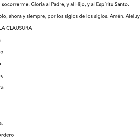
 socorrerme. Gloria al Padre, y al Hijo, y al Espíritu Santo.
io, ahora y siempre, por los siglos de los siglos. Amén. Aleluy
LA CLAUSURA
a
do
o
a;
ra
a.
ordero