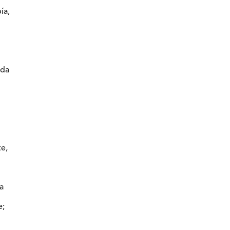
ía,
ada
te,
a
e;