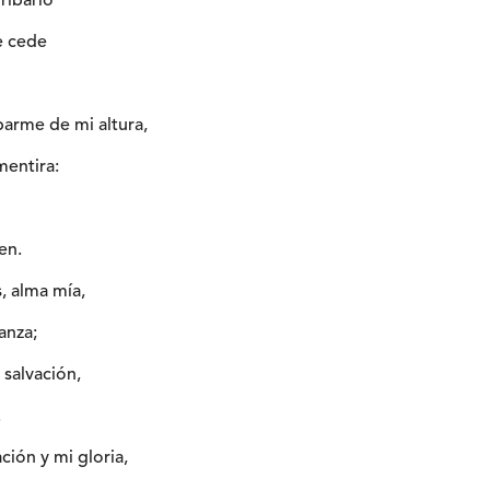
ribarlo
e cede
barme de mi altura,
mentira:
en.
, alma mía,
anza;
 salvación,
.
ción y mi gloria,