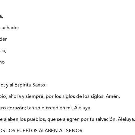
a,
scuchado:
oder
cia;
uno
jo, y al Espíritu Santo.
io, ahora y siempre, por los siglos de los siglos. Amén.
ro corazón; tan sólo creed en mí. Aleluya.
te alaben los pueblos, que se alegren por tu salvación. Aleluya.
DOS LOS PUEBLOS ALABEN AL SEÑOR.