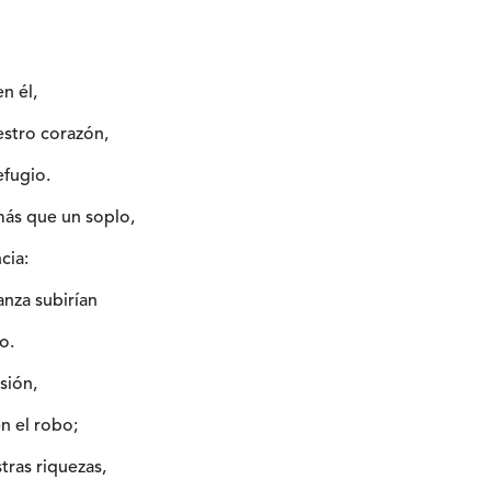
n él,
stro corazón,
efugio.
ás que un soplo,
cia:
anza subirían
o.
sión,
n el robo;
tras riquezas,