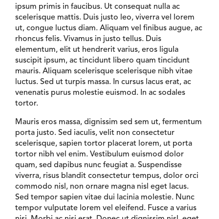
ipsum primis in faucibus. Ut consequat nulla ac
scelerisque mattis. Duis justo leo, viverra vel lorem
ut, congue luctus diam. Aliquam vel finibus augue, ac
rhoncus felis. Vivamus in justo tellus. Duis
elementum, elit ut hendrerit varius, eros ligula
suscipit ipsum, ac tincidunt libero quam tincidunt
mauris. Aliquam scelerisque scelerisque nibh vitae
luctus. Sed ut turpis massa. In cursus lacus erat, ac
venenatis purus molestie euismod. In ac sodales
tortor.
Mauris eros massa, dignissim sed sem ut, fermentum
porta justo. Sed iaculis, velit non consectetur
scelerisque, sapien tortor placerat lorem, ut porta
tortor nibh vel enim. Vestibulum euismod dolor
quam, sed dapibus nunc feugiat a. Suspendisse
viverra, risus blandit consectetur tempus, dolor orci
commodo nisl, non ornare magna nisl eget lacus.
Sed tempor sapien vitae dui lacinia molestie. Nunc
tempor vulputate lorem vel eleifend. Fusce a varius
nisi. Morbi ac nisi erat. Donec ut dignissim nisl, eget