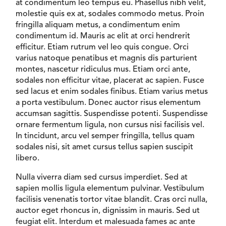
at condimentum leo tempus eu. Phasellus nibh velit,
molestie quis ex at, sodales commodo metus. Proin
fringilla aliquam metus, a condimentum enim
condimentum id. Mauris ac elit at orci hendrerit
efficitur. Etiam rutrum vel leo quis congue. Orci
varius natoque penatibus et magnis dis parturient
montes, nascetur ridiculus mus. Etiam orci ante,
sodales non efficitur vitae, placerat ac sapien. Fusce
sed lacus et enim sodales finibus. Etiam varius metus
a porta vestibulum. Donec auctor risus elementum
accumsan sagittis. Suspendisse potenti. Suspendisse
ornare fermentum ligula, non cursus nisi facilisis vel.
In tincidunt, arcu vel semper fringilla, tellus quam
sodales nisi, sit amet cursus tellus sapien suscipit
libero.
Nulla viverra diam sed cursus imperdiet. Sed at
sapien mollis ligula elementum pulvinar. Vestibulum
facilisis venenatis tortor vitae blandit. Cras orci nulla,
auctor eget rhoncus in, dignissim in mauris. Sed ut
feugiat elit. Interdum et malesuada fames ac ante