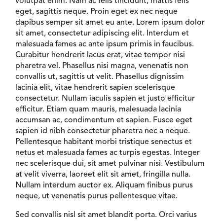
volutpat enim. Nam ac felis tincidunt, mattis felis
eget, sagittis neque. Proin eget ex nec neque
dapibus semper sit amet eu ante. Lorem ipsum dolor
sit amet, consectetur adipiscing elit. Interdum et
malesuada fames ac ante ipsum primis in faucibus.
Curabitur hendrerit lacus erat, vitae tempor nisi
pharetra vel. Phasellus nisi magna, venenatis non
convallis ut, sagittis ut velit. Phasellus dignissim
lacinia elit, vitae hendrerit sapien scelerisque
consectetur. Nullam iaculis sapien et justo efficitur
efficitur. Etiam quam mauris, malesuada lacinia
accumsan ac, condimentum et sapien. Fusce eget
sapien id nibh consectetur pharetra nec a neque.
Pellentesque habitant morbi tristique senectus et
netus et malesuada fames ac turpis egestas. Integer
nec scelerisque dui, sit amet pulvinar nisi. Vestibulum
at velit viverra, laoreet elit sit amet, fringilla nulla.
Nullam interdum auctor ex. Aliquam finibus purus
neque, ut venenatis purus pellentesque vitae.
Sed convallis nisl sit amet blandit porta. Orci varius