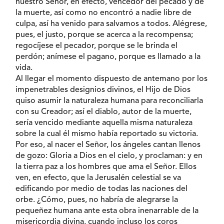
nuestro Señor, en efecto, vencedor del pecado y de
la muerte, así como no encontró a nadie libre de
culpa, así ha venido para salvamos a todos. Alégrese,
pues, el justo, porque se acerca a la recompensa;
regocíjese el pecador, porque se le brinda el
perdón; anímese el pagano, porque es llamado a la
vida.
Al llegar el momento dispuesto de antemano por los
impenetrables designios divinos, el Hijo de Dios
quiso asumir la naturaleza humana para reconciliarla
con su Creador; así el diablo, autor de la muerte,
sería vencido mediante aquella misma naturaleza
sobre la cual él mismo había reportado su victoria.
Por eso, al nacer el Señor, los ángeles cantan llenos
de gozo: Gloria a Dios en el cielo, y proclaman: y en
la tierra paz a los hombres que ama el Señor. Ellos
ven, en efecto, que la Jerusalén celestial se va
edificando por medio de todas las naciones del
orbe. ¿Cómo, pues, no habría de alegrarse la
pequeñez humana ante esta obra inenarrable de la
misericordia divina, cuando incluso los coros