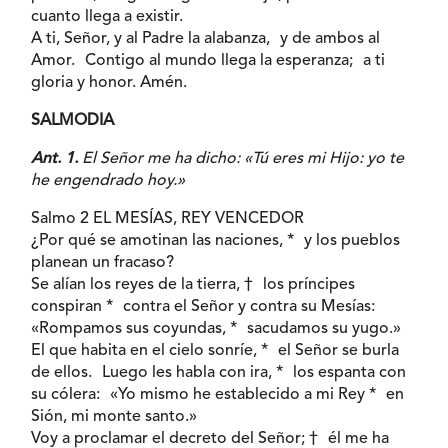
cuanto llega a existir.
A ti, Señor, y al Padre la alabanza, y de ambos al
Amor. Contigo al mundo llega la esperanza; a ti
gloria y honor. Amén.
SALMODIA
Ant. 1.
El Señor me ha dicho: «Tú eres mi Hijo: yo te
he engendrado hoy.»
Salmo 2 EL MESÍAS, REY VENCEDOR
¿Por qué se amotinan las naciones, * y los pueblos
planean un fracaso?
Se alían los reyes de la tierra, † los príncipes
conspiran * contra el Señor y contra su Mesías:
«Rompamos sus coyundas, * sacudamos su yugo.»
El que habita en el cielo sonríe, * el Señor se burla
de ellos. Luego les habla con ira, * los espanta con
su cólera: «Yo mismo he establecido a mi Rey * en
Sión, mi monte santo.»
Voy a proclamar el decreto del Señor; † él me ha