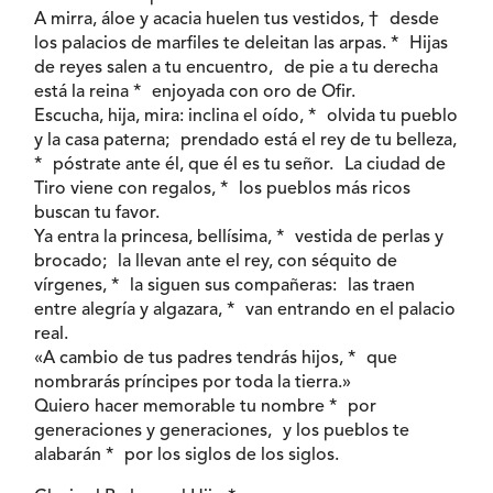
A mirra, áloe y acacia huelen tus vestidos, † desde
los palacios de marfiles te deleitan las arpas. * Hijas
de reyes salen a tu encuentro, de pie a tu derecha
está la reina * enjoyada con oro de Ofir.
Escucha, hija, mira: inclina el oído, * olvida tu pueblo
y la casa paterna; prendado está el rey de tu belleza,
* póstrate ante él, que él es tu señor. La ciudad de
Tiro viene con regalos, * los pueblos más ricos
buscan tu favor.
Ya entra la princesa, bellísima, * vestida de perlas y
brocado; la llevan ante el rey, con séquito de
vírgenes, * la siguen sus compañeras: las traen
entre alegría y algazara, * van entrando en el palacio
real.
«A cambio de tus padres tendrás hijos, * que
nombrarás príncipes por toda la tierra.»
Quiero hacer memorable tu nombre * por
generaciones y generaciones, y los pueblos te
alabarán * por los siglos de los siglos.