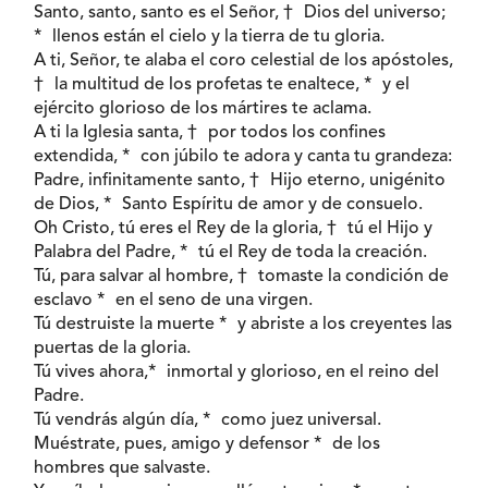
Santo, santo, santo es el Señor, † Dios del universo;
* llenos están el cielo y la tierra de tu gloria.
A ti, Señor, te alaba el coro celestial de los apóstoles,
† la multitud de los profetas te enaltece, * y el
ejército glorioso de los mártires te aclama.
A ti la Iglesia santa, † por todos los confines
extendida, * con júbilo te adora y canta tu grandeza:
Padre, infinitamente santo, † Hijo eterno, unigénito
de Dios, * Santo Espíritu de amor y de consuelo.
Oh Cristo, tú eres el Rey de la gloria, † tú el Hijo y
Palabra del Padre, * tú el Rey de toda la creación.
Tú, para salvar al hombre, † tomaste la condición de
esclavo * en el seno de una virgen.
Tú destruiste la muerte * y abriste a los creyentes las
puertas de la gloria.
Tú vives ahora,* inmortal y glorioso, en el reino del
Padre.
Tú vendrás algún día, * como juez universal.
Muéstrate, pues, amigo y defensor * de los
hombres que salvaste.