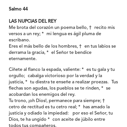
Salmo 44
LAS NUPCIAS DEL REY
Me brota del corazón un poema bello, † recito mis
versos a un rey; * mi lengua es ágil pluma de
escribano.
Eres el más bello de los hombres, † en tus labios se
derrama la gracia, * el Señor te bendice
eternamente.
Cíñete al flanco la espada, valiente: * es tu gala y tu
orgullo; cabalga victorioso por la verdad y la
justicia, * tu diestra te enseñe a realizar proezas. Tus
flechas son agudas, los pueblos se te rinden, * se
acobardan los enemigos del rey.
Tu trono, ¡oh Dios!, permanece para siempre; †
cetro de rectitud es tu cetro real; * has amado la
justicia y odiado la impiedad: por eso el Señor, tu
Dios, te ha ungido * con aceite de júbilo entre
todos tus compañeros.