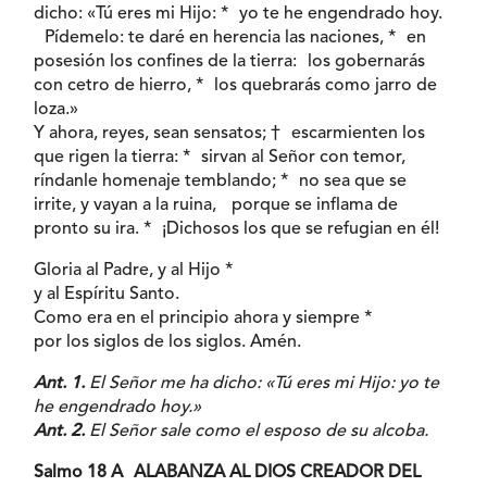
dicho: «Tú eres mi Hijo: * yo te he engendrado hoy.
Pídemelo: te daré en herencia las naciones, * en
posesión los confines de la tierra: los gobernarás
con cetro de hierro, * los quebrarás como jarro de
loza.»
Y ahora, reyes, sean sensatos; † escarmienten los
que rigen la tierra: * sirvan al Señor con temor,
ríndanle homenaje temblando; * no sea que se
irrite, y vayan a la ruina, porque se inflama de
pronto su ira. * ¡Dichosos los que se refugian en él!
Gloria al Padre, y al Hijo *
y al Espíritu Santo.
Como era en el principio ahora y siempre *
por los siglos de los siglos. Amén.
Ant. 1.
El Señor me ha dicho: «Tú eres mi Hijo: yo te
he engendrado hoy.»
Ant. 2.
El Señor sale como el esposo de su alcoba.
Salmo 18 A ALABANZA AL DIOS CREADOR DEL