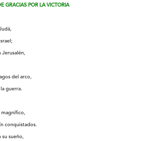
 DE GRACIAS POR LA VICTORIA
Judá,
srael;
 Jerusalén,
agos del arco,
 la guerra.
 magnífico,
n conquistados.
 su sueño,