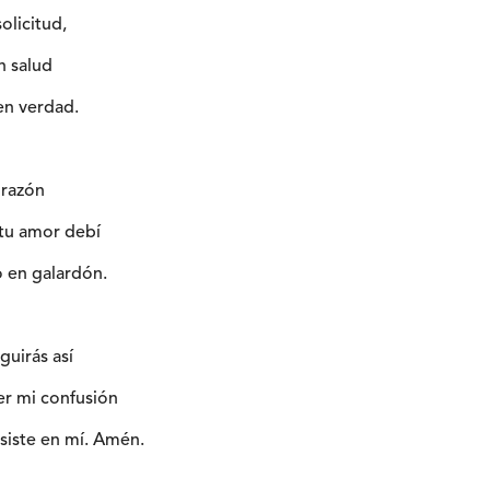
olicitud,
n salud
en verdad.
orazón
 tu amor debí
o en galardón.
guirás así
er mi confusión
siste en mí. Amén.