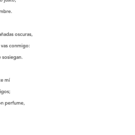
o justo,
ombre.
ñadas oscuras,
 vas conmigo:
e sosiegan.
te mí
igos;
on perfume,