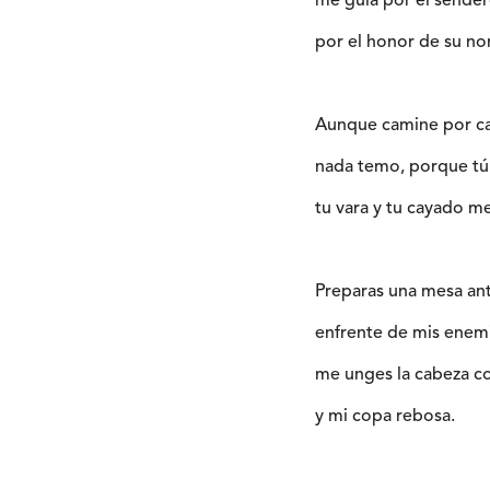
me guía por el sender
por el honor de su n
Aunque camine por ca
nada temo, porque tú
tu vara y tu cayado m
Preparas una mesa an
enfrente de mis enem
me unges la cabeza c
y mi copa rebosa.