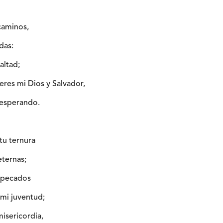
caminos,
das:
altad;
res mi Dios y Salvador,
 esperando.
tu ternura
eternas;
s pecados
 mi juventud;
isericordia,