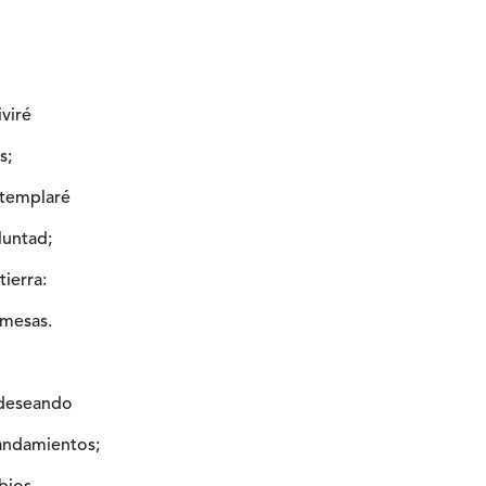
iviré
s;
ntemplaré
luntad;
tierra:
omesas.
 deseando
andamientos;