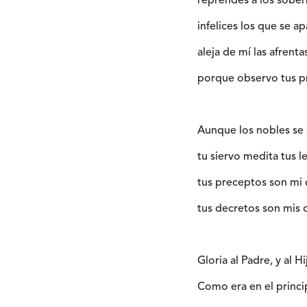
reprendes a los sober
infelices los que se a
aleja de mí las afrenta
porque observo tus p
Aunque los nobles se 
tu siervo medita tus l
tus preceptos son mi d
tus decretos son mis 
Gloria al Padre, y al Hi
Como era en el princip