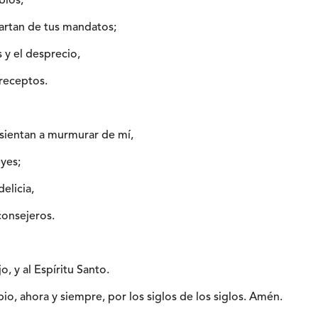
bios,
partan de tus mandatos;
s y el desprecio,
receptos.
sientan a murmurar de mí,
eyes;
elicia,
consejeros.
jo, y al Espíritu Santo.
io, ahora y siempre, por los siglos de los siglos. Amén.