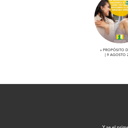
» PROPÓSITO D
| 9 AGOSTO 
Y se el prim