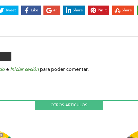
Tweet
Like
+1
Share
Pin it
Share
do
e
Iniciar sesión
para poder comentar.
OTROS ARTICULOS