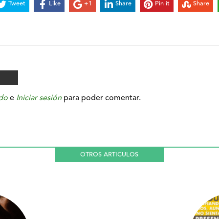
Tweet
Like
+1
Share
Pin it
Share
do
e
Iniciar sesión
para poder comentar.
OTROS ARTICULOS